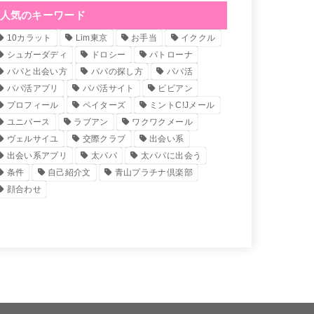
人気のキーワード
10カラット
Lim東京
お手当
イククル
シュガーダディ
ドロシー
パトローナ
パパと出会い方
パパの探し方
パパ活
パパ活アプリ
パパ活サイト
ビビアン
プロフィール
ペイターズ
ミントC!Jメール
ユニバース
ラブアン
ワクワクメール
ヴェルサイユ
交際クラブ
出会い系
出会い系アプリ
太パパ
太パパに出会う
条件
自己紹介文
青山プラチナ倶楽部
顔合わせ