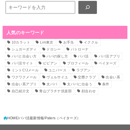
検
索
人気のキーワード
10カラット
Lim東京
お手当
イククル
シュガーダディ
ドロシー
パトローナ
パパと出会い方
パパの探し方
パパ活
パパ活アプリ
パパ活サイト
ビビアン
プロフィール
ペイターズ
ミントC!Jメール
ユニバース
ラブアン
ワクワクメール
ヴェルサイユ
交際クラブ
出会い系
出会い系アプリ
太パパ
太パパに出会う
条件
自己紹介文
青山プラチナ倶楽部
顔合わせ
HOME
パパ活最新情報
Paters（ペイターズ）